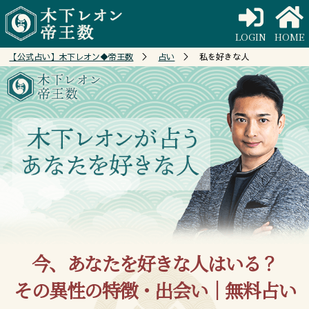
LOGIN
HOME
【公式占い】木下レオン◆帝王数
＞
占い
＞ 私を好きな人
今、あなたを好きな人はいる？
その異性の特徴・出会い｜無料占い