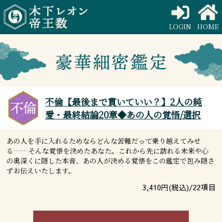
LOGIN
HOME
不倫【最後まで貫いていい？】2人の純
愛・最終結論20章◆あの人の覚悟/選択
あの人を手に入れるためならどんな苦難だって乗り越えてみせ
る……そんな覚悟を決めたあなた。これから先に訪れる未来や心
の奥深くに隠した本音、あの人が決める覚悟をこの鑑定で包み隠さ
ずお伝えいたします。
3,410
円(税込)/
22
項目