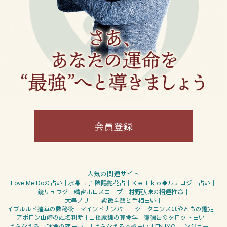
会員登録
人気の関連サイト
Love Me Doの占い
水晶玉子 陰陽艶花占
Ｋｅｉｋｏ◆ルナロジー占い
鏡リュウジ│精密ホロスコープ
村野弘味の招運推命
大串ノリコ 紫微斗数と手相占い
イヴルルド遙華の数秘術 マインドナンバー
シークエンスはやともの鑑定
彌彌告のタロット占い
アポロン山崎の姓名判断
山倭厭魏の算命学
うらなえる - 運命の恋占い -
うらなえる本格占い
ENJYO-エンジョー-