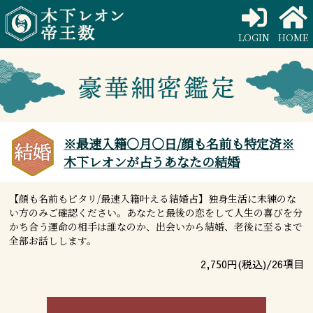
LOGIN
HOME
※最速入籍○月○日/顔も名前も特定済※
木下レオンが占うあなたの結婚
【顔も名前もピタリ/最速入籍叶える結婚占】独身生活に未練のな
い方のみご確認ください。あなたと最後の恋をして人生の喜びを分
かち合う運命の相手は誰なのか、出会いから結婚、老後に至るまで
全部お話しします。
2,750
円(税込)/
26
項目