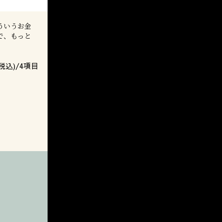
ういうお金
で、もっと
税込)/
4
項目