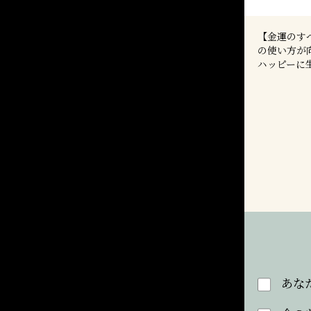
【金運のす
の使い方が
ハッピーに
あな