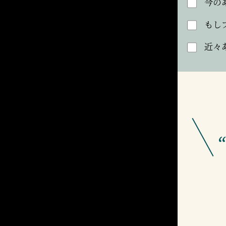
今の
もし
近々