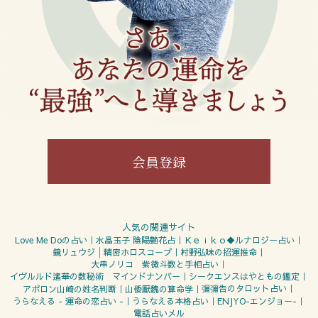
会員登録
人気の関連サイト
Love Me Doの占い
水晶玉子 陰陽艶花占
Ｋｅｉｋｏ◆ルナロジー占い
鏡リュウジ│精密ホロスコープ
村野弘味の招運推命
大串ノリコ 紫微斗数と手相占い
イヴルルド遙華の数秘術 マインドナンバー
シークエンスはやともの鑑定
彌彌告のタロット占い
アポロン山崎の姓名判断
山倭厭魏の算命学
うらなえる - 運命の恋占い -
うらなえる本格占い
ENJYO-エンジョー-
電話占いメル