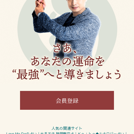
会員登録
人気の関連サイト
Love Me Doの占い
水晶玉子 陰陽艶花占
Ｋｅｉｋｏ◆ルナロジー占い