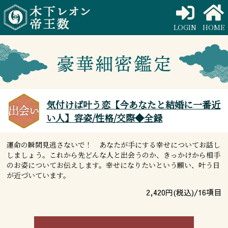
LOGIN
HOME
気付けば叶う恋【今あなたと結婚に一番近
い人】容姿/性格/交際◆全録
運命の瞬間見逃さないで！ あなたが手にする幸せについてお話し
しましょう。これから先どんな人と出会うのか、きっかけから相手
のお姿についてお伝えします。幸せになりたいという願い、叶う日
が近づいています。
2,420
円(税込)/
16
項目