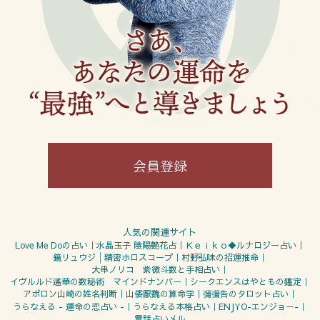
会員登録
人気の関連サイト
Love Me Doの占い
水晶玉子 陰陽艶花占
Ｋｅｉｋｏ◆ルナロジー占い
鏡リュウジ│精密ホロスコープ
村野弘味の招運推命
大串ノリコ 紫微斗数と手相占い
イヴルルド遙華の数秘術 マインドナンバー
シークエンスはやともの鑑定
彌彌告のタロット占い
アポロン山崎の姓名判断
山倭厭魏の算命学
うらなえる - 運命の恋占い -
うらなえる本格占い
ENJYO-エンジョー-
電話占いメル