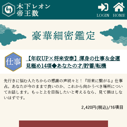
LOGIN
HOME
【年収UP×将来安泰】渾身の仕事＆金運
見極め14項◆あなたの才/貯蓄/転機
先行きに悩む人たちからの感謝の声続々と！『将来に繋がる』仕事
占。あなたが今のままで良いのか、これから向かうべき場所につい
てお話します。もっと上を目指したいと考えるなら、見て損はしな
いはずです。
2,420
円(税込)/
16
項目