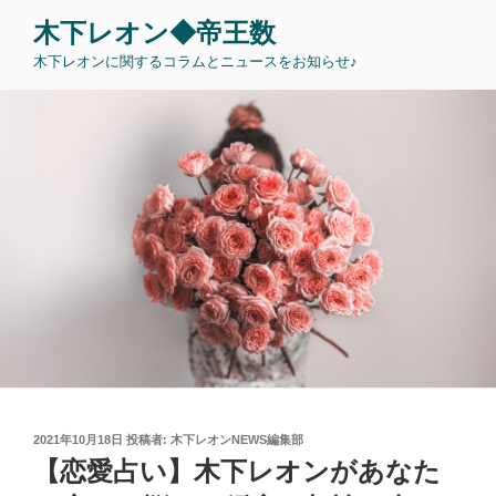
コ
木下レオン◆帝王数
ン
木下レオンに関するコラムとニュースをお知らせ♪
テ
ン
ツ
へ
ス
キ
ッ
プ
投
2021年10月18日
投稿者:
木下レオンNEWS編集部
稿
【恋愛占い】木下レオンがあなた
日: