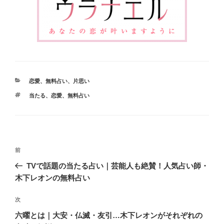
カ
恋愛
、
無料占い
、
片思い
テ
タ
当たる
、
恋愛
、
無料占い
ゴ
グ
リ
ー
投
前
前
稿
の
TVで話題の当たる占い｜芸能人も絶賛！人気占い師・
ナ
投
木下レオンの無料占い
ビ
稿
ゲ
次
次
の
ー
六曜とは｜大安・仏滅・友引…木下レオンがそれぞれの