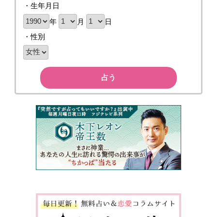
・生年月日
年
月
日
・性別
占う